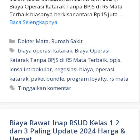
Biaya Operasi Katarak Tanpa BPJS di RS Mata
Terbaik biasanya berkisar antara Rp 15 juta …
Baca Selengkapnya
Kategori
Dokter Mata
,
Rumah Sakit
Tag
biaya operasi katarak
,
Biaya Operasi
Katarak Tanpa BPJS di RS Mata Terbaik
,
bpjs
,
lensa intraokular
,
negosiasi biaya
,
operasi
katarak
,
paket bundle
,
program loyalty
,
rs mata
Tinggalkan komentar
Biaya Rawat Inap RSUD Kelas 1 2
dan 3 Paling Update 2024 Harga &
Hemat