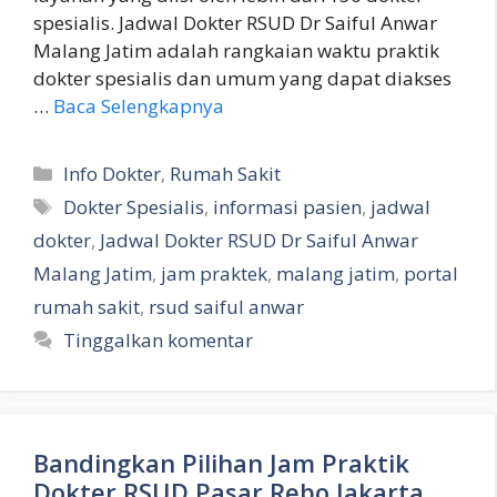
spesialis. Jadwal Dokter RSUD Dr Saiful Anwar
Malang Jatim adalah rangkaian waktu praktik
dokter spesialis dan umum yang dapat diakses
…
Baca Selengkapnya
Kategori
Info Dokter
,
Rumah Sakit
Tag
Dokter Spesialis
,
informasi pasien
,
jadwal
dokter
,
Jadwal Dokter RSUD Dr Saiful Anwar
Malang Jatim
,
jam praktek
,
malang jatim
,
portal
rumah sakit
,
rsud saiful anwar
Tinggalkan komentar
Bandingkan Pilihan Jam Praktik
Dokter RSUD Pasar Rebo Jakarta