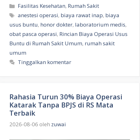
Kategori
Fasilitas Kesehatan
,
Rumah Sakit
Tag
anestesi operasi
,
biaya rawat inap
,
biaya
usus buntu
,
honor dokter
,
laboratorium medis
,
obat pasca operasi
,
Rincian Biaya Operasi Usus
Buntu di Rumah Sakit Umum
,
rumah sakit
umum
Tinggalkan komentar
Rahasia Turun 30% Biaya Operasi
Katarak Tanpa BPJS di RS Mata
Terbaik
2026-08-06
oleh
zuwai