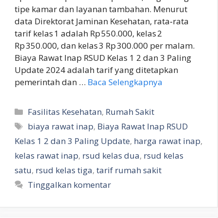
tipe kamar dan layanan tambahan. Menurut
data Direktorat Jaminan Kesehatan, rata‑rata
tarif kelas 1 adalah Rp 550.000, kelas 2
Rp 350.000, dan kelas 3 Rp 300.000 per malam.
Biaya Rawat Inap RSUD Kelas 1 2 dan 3 Paling
Update 2024 adalah tarif yang ditetapkan
pemerintah dan …
Baca Selengkapnya
Kategori
Fasilitas Kesehatan
,
Rumah Sakit
Tag
biaya rawat inap
,
Biaya Rawat Inap RSUD
Kelas 1 2 dan 3 Paling Update
,
harga rawat inap
,
kelas rawat inap
,
rsud kelas dua
,
rsud kelas
satu
,
rsud kelas tiga
,
tarif rumah sakit
Tinggalkan komentar