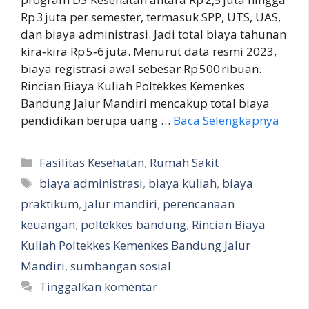
Rp 3 juta per semester, termasuk SPP, UTS, UAS,
dan biaya administrasi. Jadi total biaya tahunan
kira‑kira Rp 5‑6 juta. Menurut data resmi 2023,
biaya registrasi awal sebesar Rp 500 ribuan.
Rincian Biaya Kuliah Poltekkes Kemenkes
Bandung Jalur Mandiri mencakup total biaya
pendidikan berupa uang …
Baca Selengkapnya
Kategori
Fasilitas Kesehatan
,
Rumah Sakit
Tag
biaya administrasi
,
biaya kuliah
,
biaya
praktikum
,
jalur mandiri
,
perencanaan
keuangan
,
poltekkes bandung
,
Rincian Biaya
Kuliah Poltekkes Kemenkes Bandung Jalur
Mandiri
,
sumbangan sosial
Tinggalkan komentar