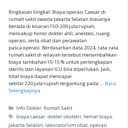
Ringkasan Singkat: Biaya operasi Caesar di
rumah sakit swasta Jakarta Selatan biasanya
berada di kisaran 150‑200 juta rupiah,
mencakup honor dokter ahli, anestesi, ruang
operasi, serta obat dan perawatan
pasca operasi. Berdasarkan data 2024, rata-rata
rumah sakit di wilayah tersebut menambahkan
biaya tambahan 10‑15 % untuk perlengkapan
sterilis dan layanan ICU bila diperlukan. Jadi,
total biaya dapat mencapai
sekitar 220 juta rupiah tergantung pada …
Baca
Selengkapnya
Kategori
Info Dokter
,
Rumah Sakit
Tag
biaya caesar
,
dokter obstetri
,
hemat biaya
,
Jakarta Selatan
,
laboratorium obat
,
operasi