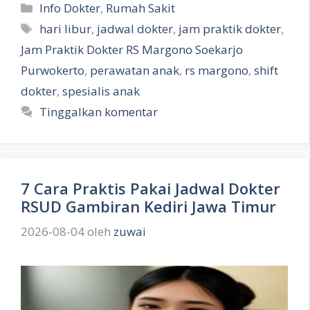
Kategori
Info Dokter
,
Rumah Sakit
Tag
hari libur
,
jadwal dokter
,
jam praktik dokter
,
Jam Praktik Dokter RS Margono Soekarjo
Purwokerto
,
perawatan anak
,
rs margono
,
shift
dokter
,
spesialis anak
Tinggalkan komentar
7 Cara Praktis Pakai Jadwal Dokter
RSUD Gambiran Kediri Jawa Timur
2026-08-04
oleh
zuwai