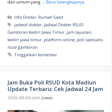
dan umum yang …
Baca Selengkapnya
Kategori
Info Dokter
,
Rumah Sakit
Tag
jadwal dokter
,
Jadwal Dokter RSUD
Gambiran Kediri Jawa Timur
,
jam layanan
,
kediri jawa timur
,
platform online
,
poli spesialis
,
rsud gambiran
Tinggalkan komentar
Jam Buka Poli RSUD Kota Madiun
Update Terbaru: Cek Jadwal 24 Jam
2026-08-04
oleh
zuwai