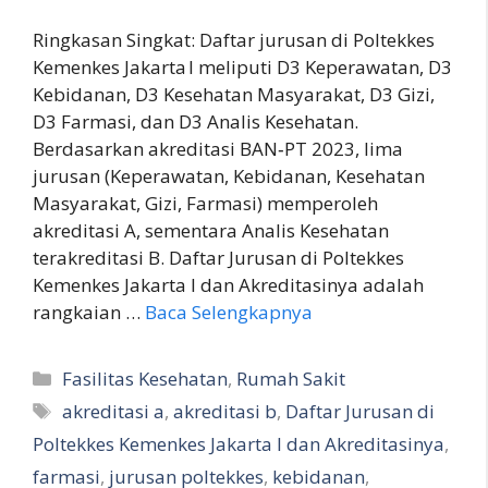
Ringkasan Singkat: Daftar jurusan di Poltekkes
Kemenkes Jakarta I meliputi D3 Keperawatan, D3
Kebidanan, D3 Kesehatan Masyarakat, D3 Gizi,
D3 Farmasi, dan D3 Analis Kesehatan.
Berdasarkan akreditasi BAN‑PT 2023, lima
jurusan (Keperawatan, Kebidanan, Kesehatan
Masyarakat, Gizi, Farmasi) memperoleh
akreditasi A, sementara Analis Kesehatan
terakreditasi B. Daftar Jurusan di Poltekkes
Kemenkes Jakarta I dan Akreditasinya adalah
rangkaian …
Baca Selengkapnya
Kategori
Fasilitas Kesehatan
,
Rumah Sakit
Tag
akreditasi a
,
akreditasi b
,
Daftar Jurusan di
Poltekkes Kemenkes Jakarta I dan Akreditasinya
,
farmasi
,
jurusan poltekkes
,
kebidanan
,