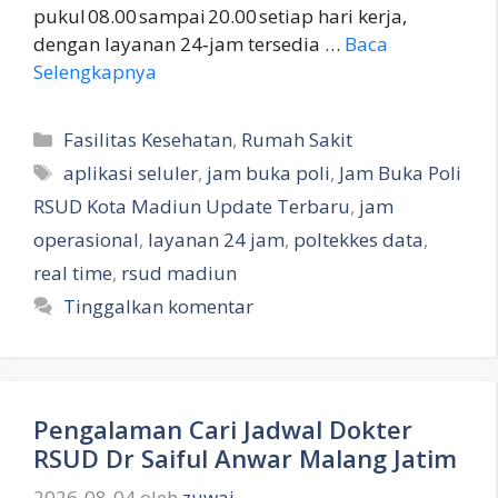
pukul 08.00 sampai 20.00 setiap hari kerja,
dengan layanan 24‑jam tersedia …
Baca
Selengkapnya
Kategori
Fasilitas Kesehatan
,
Rumah Sakit
Tag
aplikasi seluler
,
jam buka poli
,
Jam Buka Poli
RSUD Kota Madiun Update Terbaru
,
jam
operasional
,
layanan 24 jam
,
poltekkes data
,
real time
,
rsud madiun
Tinggalkan komentar
Pengalaman Cari Jadwal Dokter
RSUD Dr Saiful Anwar Malang Jatim
2026-08-04
oleh
zuwai