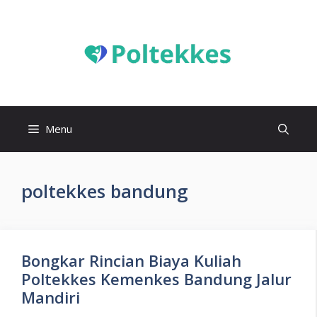
Langsung
ke
isi
Menu
poltekkes bandung
Bongkar Rincian Biaya Kuliah
Poltekkes Kemenkes Bandung Jalur
Mandiri