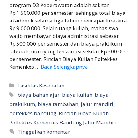
program D3 Keperawatan adalah sekitar
Rp 1.500.000 per semester, sehingga total biaya
akademik selama tiga tahun mencapai kira‑kira
Rp 9.000.000. Selain uang kuliah, mahasiswa
wajib membayar biaya administrasi sebesar
Rp 500.000 per semester dan biaya praktikum
laboratorium yang bervariasi sekitar Rp 300.000
per semester. Rincian Biaya Kuliah Poltekkes
Kemenkes …
Baca Selengkapnya
Kategori
Fasilitas Kesehatan
Tag
biaya bahan ajar
,
biaya kuliah
,
biaya
praktikum
,
biaya tambahan
,
jalur mandiri
,
poltekkes bandung
,
Rincian Biaya Kuliah
Poltekkes Kemenkes Bandung Jalur Mandiri
Tinggalkan komentar