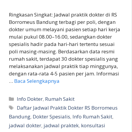
Ringkasan Singkat: Jadwal praktik dokter di RS
Borromeus Bandung terbagi per poli, dengan
dokter umum melayani pasien setiap hari kerja
mulai pukul 08.00–16.00, sedangkan dokter
spesialis hadir pada hari‑hari tertentu sesuai
poli masing‑masing. Berdasarkan data resmi
rumah sakit, terdapat 30 dokter spesialis yang
melaksanakan jadwal praktik tiap minggunya,
dengan rata‑rata 4‑5 pasien per jam. Informasi
…
Baca Selengkapnya
Kategori
Info Dokter
,
Rumah Sakit
Tag
Daftar Jadwal Praktik Dokter RS Borromeus
Bandung
,
Dokter Spesialis
,
Info Rumah Sakit
,
jadwal dokter
,
jadwal praktek
,
konsultasi