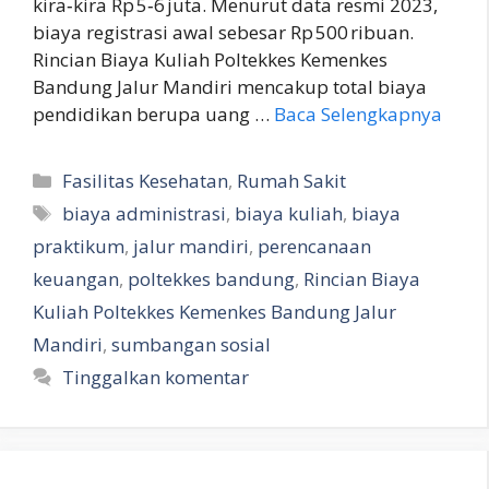
kira‑kira Rp 5‑6 juta. Menurut data resmi 2023,
biaya registrasi awal sebesar Rp 500 ribuan.
Rincian Biaya Kuliah Poltekkes Kemenkes
Bandung Jalur Mandiri mencakup total biaya
pendidikan berupa uang …
Baca Selengkapnya
Kategori
Fasilitas Kesehatan
,
Rumah Sakit
Tag
biaya administrasi
,
biaya kuliah
,
biaya
praktikum
,
jalur mandiri
,
perencanaan
keuangan
,
poltekkes bandung
,
Rincian Biaya
Kuliah Poltekkes Kemenkes Bandung Jalur
Mandiri
,
sumbangan sosial
Tinggalkan komentar