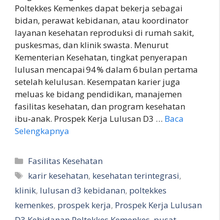
Poltekkes Kemenkes dapat bekerja sebagai
bidan, perawat kebidanan, atau koordinator
layanan kesehatan reproduksi di rumah sakit,
puskesmas, dan klinik swasta. Menurut
Kementerian Kesehatan, tingkat penyerapan
lulusan mencapai 94 % dalam 6 bulan pertama
setelah kelulusan. Kesempatan karier juga
meluas ke bidang pendidikan, manajemen
fasilitas kesehatan, dan program kesehatan
ibu‑anak. Prospek Kerja Lulusan D3 …
Baca
Selengkapnya
Kategori
Fasilitas Kesehatan
Tag
karir kesehatan
,
kesehatan terintegrasi
,
klinik
,
lulusan d3 kebidanan
,
poltekkes
kemenkes
,
prospek kerja
,
Prospek Kerja Lulusan
D3 Kebidanan Poltekkes Kemenkes
,
pusat