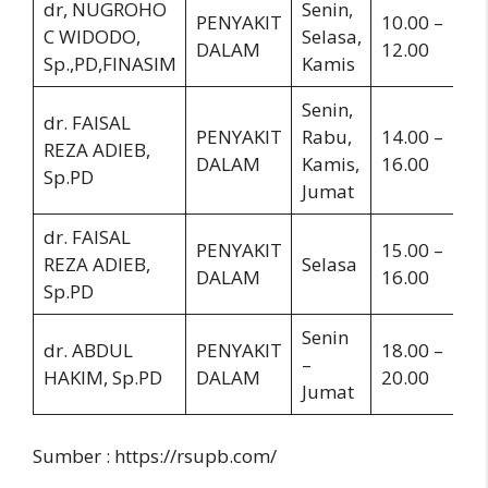
dr, NUGROHO
Senin,
PENYAKIT
10.00 –
C WIDODO,
Selasa,
DALAM
12.00
Sp.,PD,FINASIM
Kamis
Senin,
dr. FAISAL
PENYAKIT
Rabu,
14.00 –
REZA ADIEB,
DALAM
Kamis,
16.00
Sp.PD
Jumat
dr. FAISAL
PENYAKIT
15.00 –
REZA ADIEB,
Selasa
DALAM
16.00
Sp.PD
Senin
dr. ABDUL
PENYAKIT
18.00 –
–
HAKIM, Sp.PD
DALAM
20.00
Jumat
Sumber : https://rsupb.com/