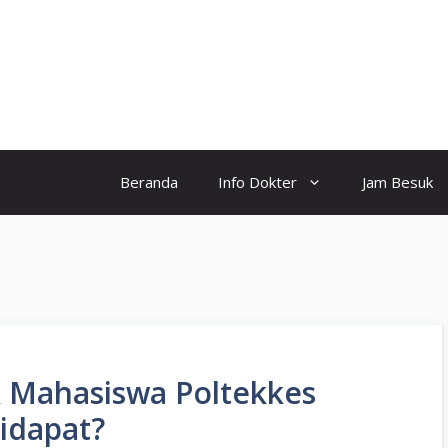
Beranda
Info Dokter
Jam Besuk
k Mahasiswa Poltekkes
idapat?