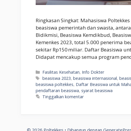
Ringkasan Singkat: Mahasiswa Poltekk
beasiswa pemerintah dan swasta, antara
Bidikmisi, Beasiswa Kemdikbud, Beasisw
Kemenkes 2023, total 5.000 penerima be
sekitar Rp150 miliar. Daftar Beasiswa u
Didapat mencakup semua program pen
Kategori
Fasilitas Kesehatan
,
Info Dokter
Tag
beasiswa 2023
,
beasiswa internasional
,
beasi
beasiswa poltekkes
,
Daftar Beasiswa untuk Maha
pendaftaran beasiswa
,
syarat beasiswa
Tinggalkan komentar
© 2026 Poltekkes
• Dibangun dengan
GeneratePre