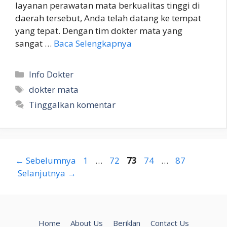
layanan perawatan mata berkualitas tinggi di
daerah tersebut, Anda telah datang ke tempat
yang tepat. Dengan tim dokter mata yang
sangat …
Baca Selengkapnya
Kategori
Info Dokter
Tag
dokter mata
Tinggalkan komentar
Halaman
Halaman
Halaman
Halaman
Halaman
←
Sebelumnya
1
…
72
73
74
…
87
Selanjutnya
→
Home
About Us
Beriklan
Contact Us