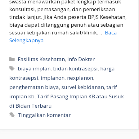
swasta menawarkan paket lengkap termasuk
konsultasi, pemasangan, dan pemeriksaan
tindak lanjut. Jika Anda peserta BPJS Kesehatan,
biaya dapat ditanggung penuh atau sebagian
sesuai kebijakan rumah sakit/klinik. …
Baca
Selengkapnya
Kategori
Fasilitas Kesehatan
,
Info Dokter
Tag
biaya implan
,
bidan kontrasepsi
,
harga
kontrasepsi
,
implanon
,
nexplanon
,
penghematan biaya
,
survei kebidanan
,
tarif
implan kb
,
Tarif Pasang Implan KB atau Susuk
di Bidan Terbaru
Tinggalkan komentar