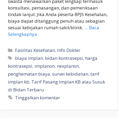
swasta menawarkan paket lengkap termasuk
konsultasi, pemasangan, dan pemeriksaan
tindak lanjut. Jika Anda peserta BPJS Kesehatan,
biaya dapat ditanggung penuh atau sebagian
sesuai kebijakan rumah sakit/klinik. …
Baca
Selengkapnya
Kategori
Fasilitas Kesehatan
,
Info Dokter
Tag
biaya implan
,
bidan kontrasepsi
,
harga
kontrasepsi
,
implanon
,
nexplanon
,
penghematan biaya
,
survei kebidanan
,
tarif
implan kb
,
Tarif Pasang Implan KB atau Susuk
di Bidan Terbaru
Tinggalkan komentar