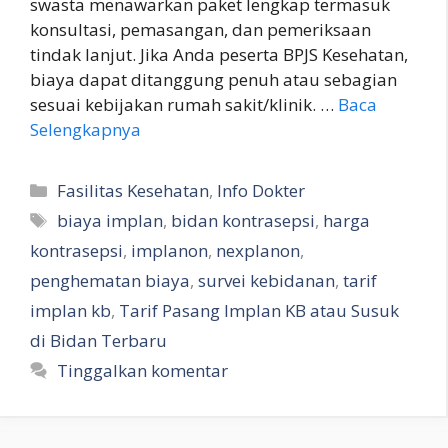
swasta menawarkan paket lengkap termasuk
konsultasi, pemasangan, dan pemeriksaan
tindak lanjut. Jika Anda peserta BPJS Kesehatan,
biaya dapat ditanggung penuh atau sebagian
sesuai kebijakan rumah sakit/klinik. …
Baca
Selengkapnya
Kategori
Fasilitas Kesehatan
,
Info Dokter
Tag
biaya implan
,
bidan kontrasepsi
,
harga
kontrasepsi
,
implanon
,
nexplanon
,
penghematan biaya
,
survei kebidanan
,
tarif
implan kb
,
Tarif Pasang Implan KB atau Susuk
di Bidan Terbaru
Tinggalkan komentar